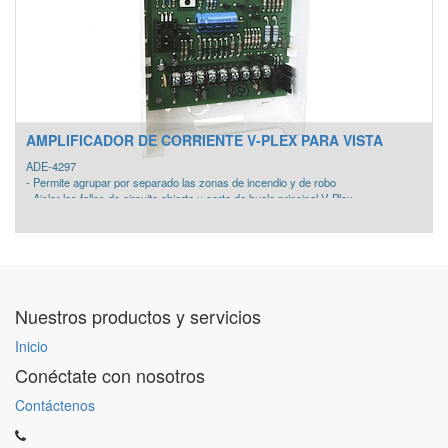
AMPLIFICADOR DE CORRIENTE V-PLEX PARA VISTA
ADE-4297
- Permite agrupar por separado las zonas de incendio y de robo
- Aislar los fallos de circuito abierto y corto de bucle principal V-Plex.
- Proporciona corriente adicional bucle V-Plex.
- Aislamiento de bucle V-Plex entre el bucle principal y extendido totalmente
supervisados.
- Entrada independiente DC, sin consumo de corriente de lazo primario V-Plex.
- Supervisa entrada de corriente continua.
Nuestros productos y servicios
Inicio
Conéctate con nosotros
Contáctenos