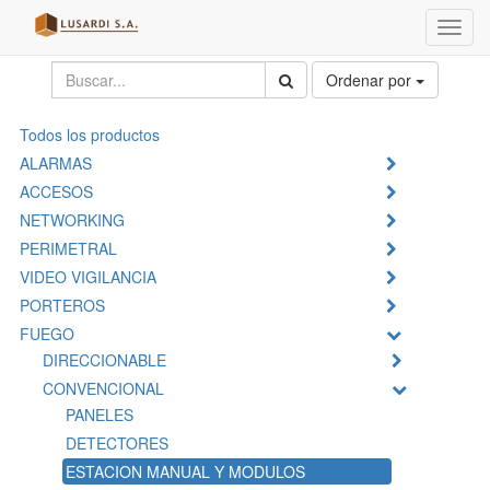
Menú
de
Naveg
Ordenar por
Todos los productos
ALARMAS
ACCESOS
NETWORKING
PERIMETRAL
VIDEO VIGILANCIA
PORTEROS
FUEGO
DIRECCIONABLE
CONVENCIONAL
PANELES
DETECTORES
ESTACION MANUAL Y MODULOS