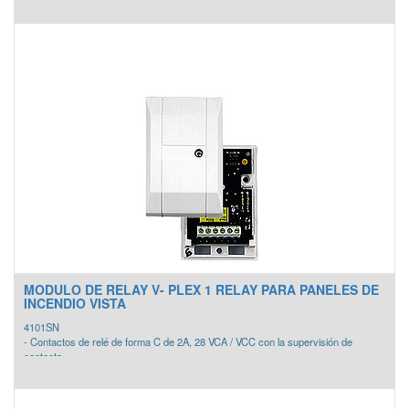
- Numero de Serie embebido para direccionamiento
- Una zona supervisada con resistencia de fin de línea y una no supervisada.
- Mini expansor para montajes ocultos o en estaciones de jalón.
- Compatible únicamente con los paneles que utilizan tecnología Vplex.
- Listado UL para paneles de incendio y alarma.
MODULO DE RELAY V- PLEX 1 RELAY PARA PANELES DE
INCENDIO VISTA
4101SN
- Contactos de relé de forma C de 2A, 28 VCA / VCC con la supervisión de
contacto.
- La posición del relé está supervisado, pero no el cableado contacto externo.
- Nota: Algunos paneles no admiten esta función.
- Una clase B / B estilo RFL para supervision de la zona de la entrada aux.