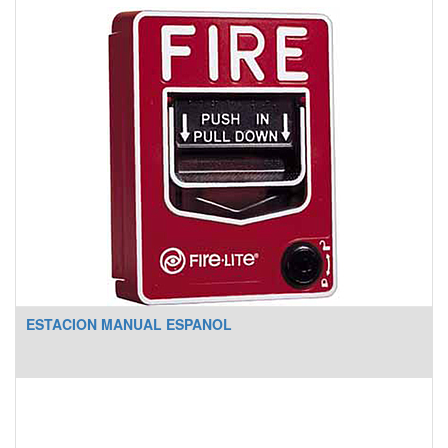
- Funcionamiento de alimentación y la comunicación con los paneles de control a
través del bucle -multiplexado V-Plex direccionable.
- Tablilla montada en una pequeña caja de plástico protegida con un tamper.
- Electrónica montada en una pequeña caja de plástico con tapa de
falsificaciones protegida.
- Conveniente para las instalaciones de robo e incendio residenciales y
comerciales.
*El modulo 4101SN solo es compatible con paneles VISTA de incendio
(VISTA32FBT, VISTA128FBPT y VISTA250FBPT).
ESTACION MANUAL ESPANOL